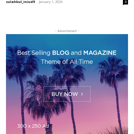
sulahkul_iniud9
-
January 1, 2026
0
- Advertisment -